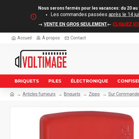
Nous serons fermés pour les vacances: du 20 au 
Les commandes passées
après le 14 jui
→
VENTE EN GROS SEULEMENT
←
CLIQUEZ ICI
Accueil
À propos
Contact
BRIQUETS
PILES
ÉLECTRONIQUE
CONFISE
Articles fumeurs
Briquets
Zippo
Sur Command