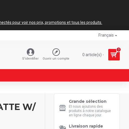
ctés pour voir nos prix, promotions et tous les produits.
Français
0
0 article(s) -
S'identifier
Ouvrir un compte
Grande sélection
ATTE W/
Et nous ajoutons des
produits à notre catalogue
en ligne chaque jour.
Livraison rapide