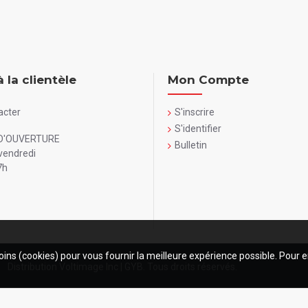
à la clientèle
Mon Compte
acter
S'inscrire
S'identifier
D'OUVERTURE
Bulletin
vendredi
7h
oins (cookies) pour vous fournir la meilleure expérience possible. Pour e
Distribution Voltimage Inc | GYB. Tous droits réservés.