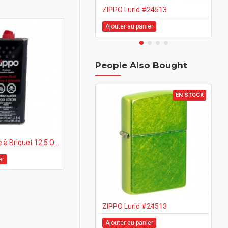
ZIPPO Lurid #24513
ZI
Ajouter au panier
Aj
People Also Bought
EN STOCK
ZIPPO Essence à Briquet 12.5 OZ - 12's
er
ZIPPO Lurid #24513
ZI
Ajouter au panier
Aj