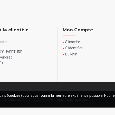
à la clientèle
Mon Compte
acter
S'inscrire
S'identifier
D'OUVERTURE
Bulletin
vendredi
7h
oins (cookies) pour vous fournir la meilleure expérience possible. Pour e
Distribution Voltimage Inc | GYB. Tous droits réservés.