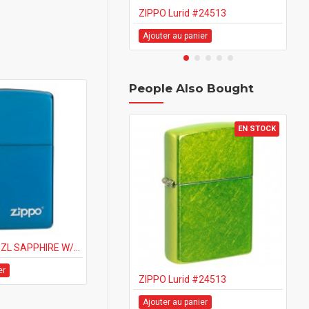
ZIPPO Lurid #24513
Ajouter au panier
Aj
People Also Bought
EN STOCK
ZIPPO #20446ZL SAPPHIRE W/ZIPPO LOGO
er
ZIPPO Lurid #24513
ZI
Ajouter au panier
Aj