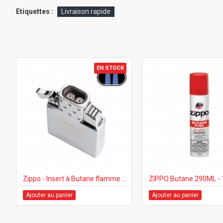
Etiquettes :
Livraison rapide
EN STOCK
Zippo - Insert à Butane flamme double
ZIPPO Butane 290ML - 
Ajouter au panier
Ajouter au panier