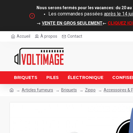
Nous serons fermés pour les vacances: du 20 au 
Les commandes passées
après le 14 jui
→
VENTE EN GROS SEULEMENT
←
CLIQUEZ ICI
Accueil
À propos
Contact
BRIQUETS
PILES
ÉLECTRONIQUE
CONFISE
Articles fumeurs
Briquets
Zippo
Accessoires & P