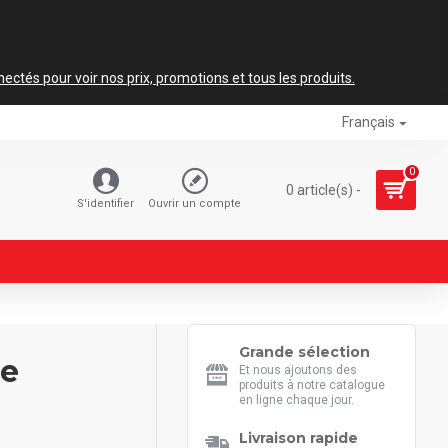
ctés pour voir nos prix, promotions et tous les produits.
Français
0
0 article(s) -
S'identifier
Ouvrir un compte
Grande sélection
ne
Et nous ajoutons des
produits à notre catalogue
en ligne chaque jour.
Livraison rapide