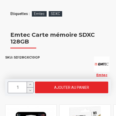
Etiquettes :
Emtec
SDXC
Emtec Carte mémoire SDXC
128GB
SKU:
SD128GXC10GP
Emtec
AJOUTER AU PANIER