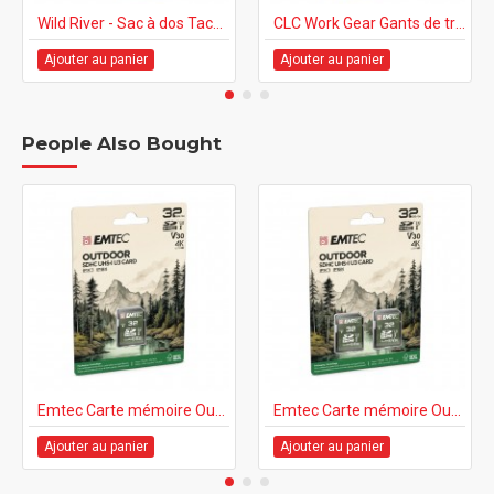
Wild River - Sac à dos Tackle Tek™ Recon - Compact avec LED + 4 PT3500
CLC Work Gear Gants de travail/Chasse/Plein-air Desert Camo FlexGrip 363 - Large
Ajouter au panier
Ajouter au panier
People Also Bought
Emtec Carte mémoire Outdoor SDHC IP6X & IPX7 - 32GB
Emtec Carte mémoire Outdoor SDHC IP6X & IPX7 - 32GB, 2/paq
Ajouter au panier
Ajouter au panier