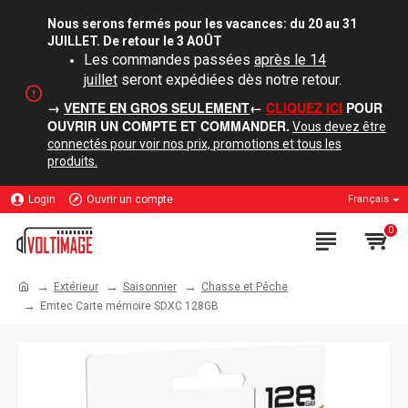
Nous serons fermés pour les vacances: du 20 au 31
JUILLET. De retour le 3 AOÛT
Les commandes passées
après le 14
juillet
seront expédiées dès notre retour.
→
VENTE EN GROS SEULEMENT
←
CLIQUEZ ICI
POUR
OUVRIR UN COMPTE ET COMMANDER.
Vous devez être
connectés pour voir nos prix, promotions et tous les
produits.
Login
Ouvrir un compte
Français
0
Extérieur
Saisonnier
Chasse et Pêche
Emtec Carte mémoire SDXC 128GB