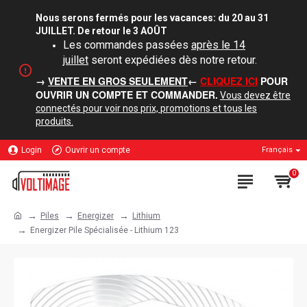
Nous serons fermés pour les vacances: du 20 au 31
JUILLET. De retour le 3 AOÛT
Les commandes passées
après le 14
juillet
seront expédiées dès notre retour.
→
VENTE EN GROS SEULEMENT
←
CLIQUEZ ICI
POUR
OUVRIR UN COMPTE ET COMMANDER.
Vous devez être
connectés pour voir nos prix, promotions et tous les
produits.
Login
Ouvrir un compte
Français
0
Piles
Energizer
Lithium
Energizer Pile Spécialisée - Lithium 123