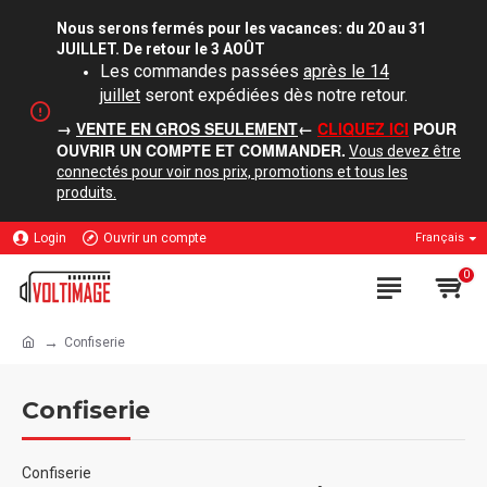
Nous serons fermés pour les vacances: du 20 au 31
JUILLET. De retour le 3 AOÛT
Les commandes passées
après le 14
juillet
seront expédiées dès notre retour.
→
VENTE EN GROS SEULEMENT
←
CLIQUEZ ICI
POUR
OUVRIR UN COMPTE ET COMMANDER.
Vous devez être
connectés pour voir nos prix, promotions et tous les
produits.
Login
Ouvrir un compte
Français
0
Confiserie
Confiserie
Confiserie