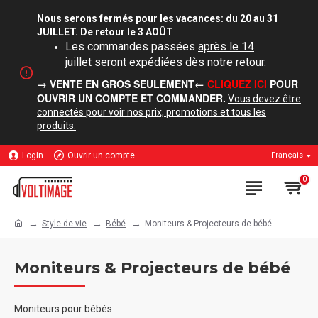
Nous serons fermés pour les vacances: du 20 au 31
JUILLET. De retour le 3 AOÛT
Les commandes passées
après le 14
juillet
seront expédiées dès notre retour.
→
VENTE EN GROS SEULEMENT
←
CLIQUEZ ICI
POUR
OUVRIR UN COMPTE ET COMMANDER.
Vous devez être
connectés pour voir nos prix, promotions et tous les
produits.
Login
Ouvrir un compte
Français
0
Style de vie
Bébé
Moniteurs & Projecteurs de bébé
Moniteurs & Projecteurs de bébé
Moniteurs pour bébés