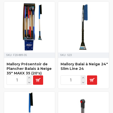
SKU:
F20-889-35
SKU:
523
Mallory Présentoir de
Mallory Balai à Neige 24"
Plancher Balais à Neige
Slim Line 24
35" MAXX 35 (20's)