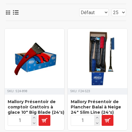
SKU:
S24-898
SKU:
F24-523
Mallory Présentoir de
Mallory Présentoir de
comptoir Grattoirs à
Plancher Balai à Neige
glace 10" Big Blade (24's)
24" Slim Line (24's)