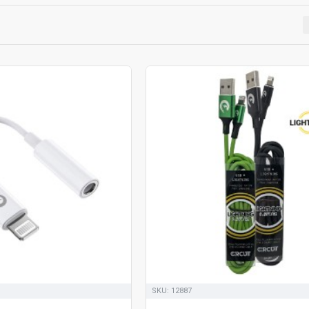
SKU:
12887