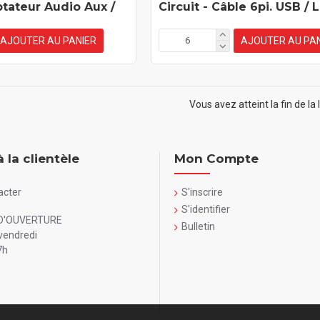
ptateur Audio Aux /
Circuit - Câble 6pi. USB / 
AJOUTER AU PANIER
AJOUTER AU PAN
Vous avez atteint la fin de la l
à la clientèle
Mon Compte
acter
S'inscrire
S'identifier
D'OUVERTURE
Bulletin
vendredi
7h