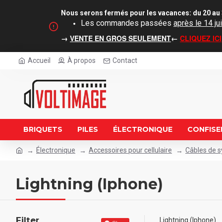
Nous serons fermés pour les vacances: du 20 au 
Les commandes passées
après le 14 jui
→
VENTE EN GROS SEULEMENT
←
CLIQUEZ ICI
Accueil
À propos
Contact
BRIQUETS
PILES
ÉLECTRONIQUE
CONFISE
Électronique
Accessoires pour cellulaire
Câbles de s
Lightning (Iphone)
Filter
Lightning (Iphone)