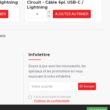
Lightning
Circuit - Câble 6pi. USB-C /
Lightning
IER
AJOUTER AU PANIER
iste.
Infolettre
Soyez à jour avec les nouveautés, les
spéciaux et les promotions en vous
inscrivant à notre infolettre.
Envoyer
J’ai lu et accepté la rubrique
Politique de confidentialité