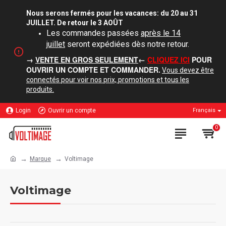
Nous serons fermés pour les vacances: du 20 au 31
JUILLET. De retour le 3 AOÛT
Les commandes passées
après le 14
juillet
seront expédiées dès notre retour.
→
VENTE EN GROS SEULEMENT
←
CLIQUEZ ICI
POUR
OUVRIR UN COMPTE ET COMMANDER.
Vous devez être
connectés pour voir nos prix, promotions et tous les
produits.
Login
Ouvrir un compte
Français
0
Marque
Voltimage
Voltimage