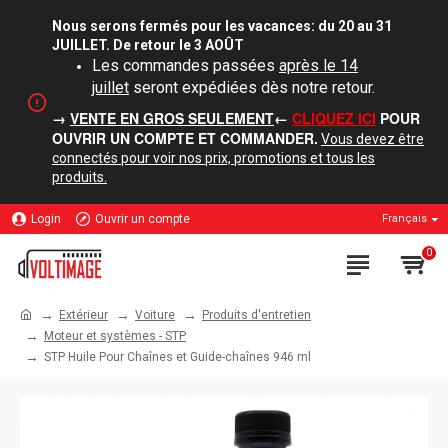
Nous serons fermés pour les vacances: du 20 au 31
JUILLET. De retour le 3 AOÛT
Les commandes passées
après le 14
juillet
seront expédiées dès notre retour.
→
VENTE EN GROS SEULEMENT
←
CLIQUEZ ICI
POUR
OUVRIR UN COMPTE ET COMMANDER.
Vous devez être
connectés pour voir nos prix, promotions et tous les
produits.
Login
Ouvrir un compte
Français
0
Extérieur
Voiture
Produits d'entretien
Moteur et systèmes - STP
STP Huile Pour Chaînes et Guide-chaînes 946 ml