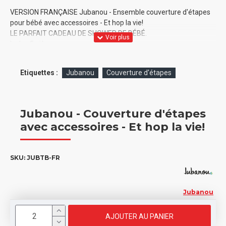
VERSION FRANÇAISE Jubanou - Ensemble couverture d'étapes
pour bébé avec accessoires - Et hop la vie!
LE PARFAIT CADEAU DE SHOWER DE BÉBÉ.
Inclus 5 pièces:
- 1 Couverture 40"X60" en molleton ultra douce de qualité
supérieure. Légère. 100% Polyester
Etiquettes :
Jubanou
Couverture d'étapes
- 1 bavoir
- 1 Bandeau pour cheveux
- 2 accessoires en feutre.
QUANTITÉ MINIMUM DE 2
Jubanou - Couverture d'étapes
avec accessoires - Et hop la vie!
SKU:
JUBTB-FR
Jubanou
AJOUTER AU PANIER