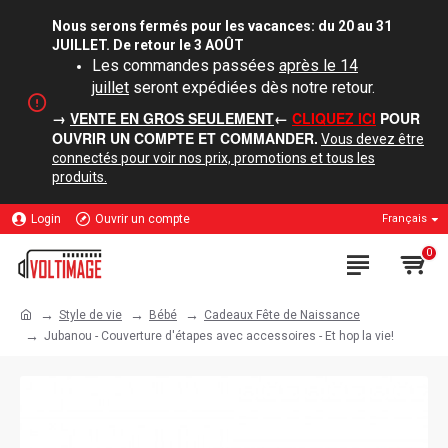
Nous serons fermés pour les vacances: du 20 au 31
JUILLET. De retour le 3 AOÛT
Les commandes passées
après le 14
juillet
seront expédiées dès notre retour.
→
VENTE EN GROS SEULEMENT
←
CLIQUEZ ICI
POUR
OUVRIR UN COMPTE ET COMMANDER.
Vous devez être
connectés pour voir nos prix, promotions et tous les
produits.
Login
Ouvrir un compte
Français
0
Style de vie
Bébé
Cadeaux Fête de Naissance
Jubanou - Couverture d'étapes avec accessoires - Et hop la vie!