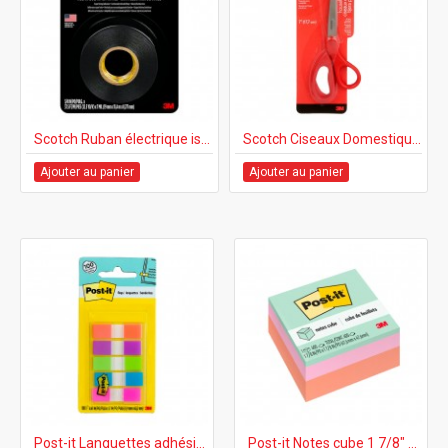
Scotch Ruban électrique isolant Super 33+ en vinyle noir 3/4" x 440"
Scotch Ciseaux Domestique 7" - Rouge
Ajouter au panier
Ajouter au panier
Post-it Languettes adhésives couleurs assorties 0,47" x 1,7", 100/pq
Post-it Notes cube 1 7/8" x 1 7/8 couleurs assorties, 400 feuilles/pq