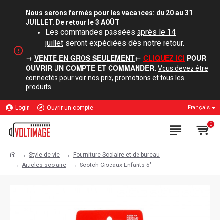
Nous serons fermés pour les vacances: du 20 au 31
JUILLET. De retour le 3 AOÛT
Les commandes passées
après le 14
juillet
seront expédiées dès notre retour.
→
VENTE EN GROS SEULEMENT
←
CLIQUEZ ICI
POUR
OUVRIR UN COMPTE ET COMMANDER.
Vous devez être
connectés pour voir nos prix, promotions et tous les
produits.
Login
Ouvrir un compte
Français
0
Style de vie
Fourniture Scolaire et de bureau
Articles scolaire
Scotch Ciseaux Enfants 5"