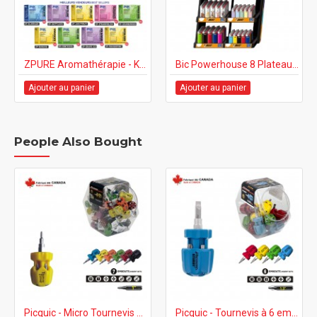
ZPURE Aromathérapie - Kit de départ + Présentoir Démo
Bic Powerhouse 8 Plateaux avec Djeep & Ez-reach (364 un.)
Ajouter au panier
Ajouter au panier
People Also Bought
Picquic - Micro Tournevis à 7 embouts multiples «TEENY TURNER» - Jarre de 36 unités
Picquic - Tournevis à 6 embouts multiple «STUBBY» - Jarre de 12 unités