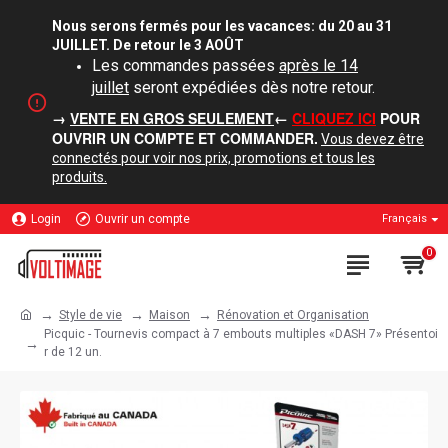
Nous serons fermés pour les vacances: du 20 au 31
JUILLET. De retour le 3 AOÛT
Les commandes passées
après le 14
juillet
seront expédiées dès notre retour.
→
VENTE EN GROS SEULEMENT
←
CLIQUEZ ICI
POUR
OUVRIR UN COMPTE ET COMMANDER.
Vous devez être
connectés pour voir nos prix, promotions et tous les
produits.
Login
Ouvrir un compte
Français
0
Style de vie
Maison
Rénovation et Organisation
Picquic - Tournevis compact à 7 embouts multiples «DASH 7» Présentoi
r de 12 un.