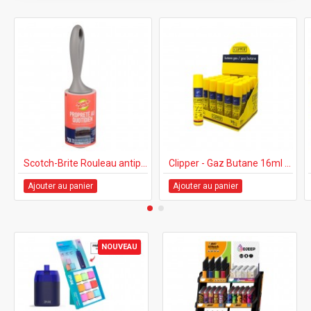
Scotch-Brite Rouleau antipeluches 70 feuilles, pq/1
Clipper - Gaz Butane 16ml - 25's (Format de poche)
Ajouter au panier
Ajouter au panier
NOUVEAU